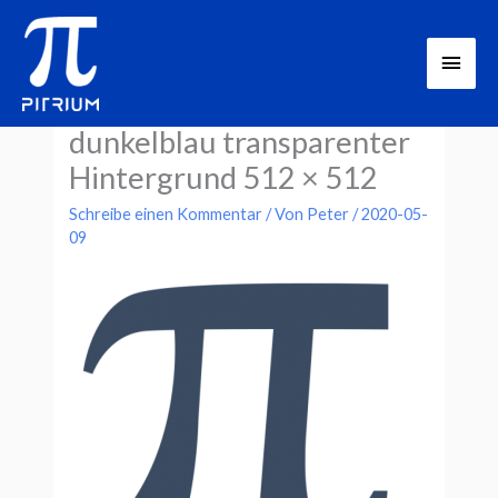
Zum
Haup
Inhalt
springen
Icon Pitrium Online Kurse
dunkelblau transparenter
Hintergrund 512 × 512
Schreibe einen Kommentar
/ Von
Peter
/
2020-05-
09