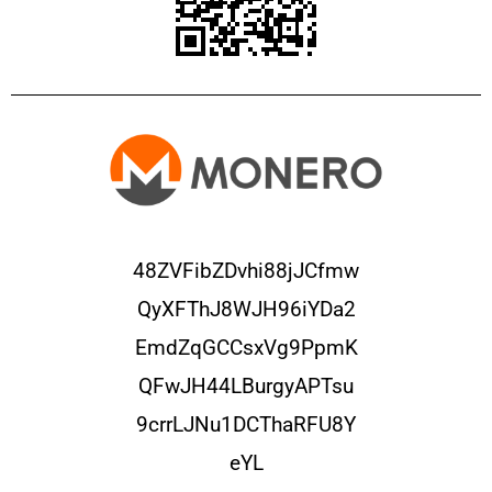
48ZVFibZDvhi88jJCfmw
QyXFThJ8WJH96iYDa2
EmdZqGCCsxVg9PpmK
QFwJH44LBurgyAPTsu
9crrLJNu1DCThaRFU8Y
eYL