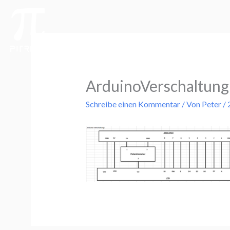
Zum
Inhalt
springen
ArduinoVerschaltun
Schreibe einen Kommentar
/ Von
Peter
/